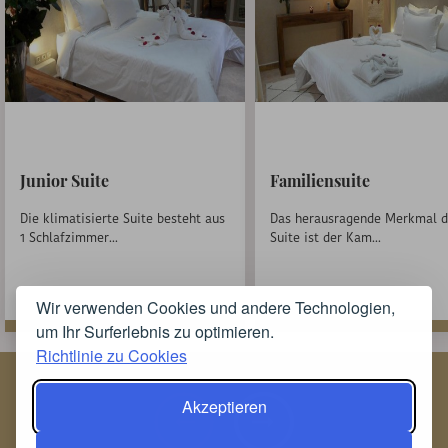
Junior Suite
Familiensuite
Die klimatisierte Suite besteht aus
Das herausragende Merkmal d
1 Schlafzimmer...
Suite ist der Kam...
Wir verwenden Cookies und andere Technologien,
um Ihr Surferlebnis zu optimieren.
Mehr lesen
Mehr lesen
Richtlinie zu Cookies
Akzeptieren
‹
›