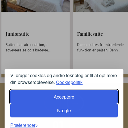
Juniorsuite
Familiesuite
Suiten har aircondition, 1
Denne suites fremtrædende
soveværelse og 1 badevæ...
funktion er pejsen. Denn...
Vi bruger cookies og andre teknologier til at optimere
Læs mere
Læs mere
din browseroplevelse.
Cookiepolitik
Acceptere
‹
›
Nægte
01
03
Præferencer