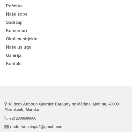
Početna
Naše sobe
Sadržaji
komentari
Okolica objekta
naše usluge
Galerija
Kontakt
18 derb Anboub Quartier Baroudyine Médina, Medina, 40000
Marrakech, Maroko
+212808686660
riadmisriaetspa2@gmail.com