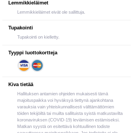
Lemmikkieläimet
Lemmikkieläimet eivät ole sallittuja.
Tupakointi
Tupakointi on kielletty.
Tyyppi luottokortteja
Kiva tietää
Hallituksen antamien ohjeiden mukaisesti tämä
majoituspaikka voi hyväksyä tiettynä ajankohtana
varauksia vain yhteiskunnallisesti välttämättömien
töiden tekijöiltä tai muilta sallituista syistä matkustavilta
koronaviruksen (COVID-19) leviämisen estämiseksi.
Matkan syystä on esitettävä kohtuullinen todiste
saavuttaessa majoituspaikkaan. Jos todisteita ei ole,