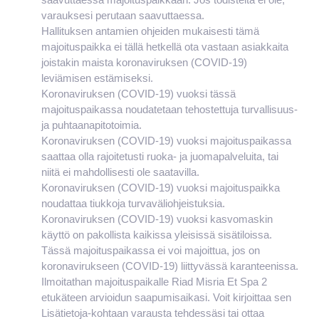
varauksesi perutaan saavuttaessa.
Hallituksen antamien ohjeiden mukaisesti tämä
majoituspaikka ei tällä hetkellä ota vastaan asiakkaita
joistakin maista koronaviruksen (COVID-19)
leviämisen estämiseksi.
Koronaviruksen (COVID-19) vuoksi tässä
majoituspaikassa noudatetaan tehostettuja turvallisuus-
ja puhtaanapitotoimia.
Koronaviruksen (COVID-19) vuoksi majoituspaikassa
saattaa olla rajoitetusti ruoka- ja juomapalveluita, tai
niitä ei mahdollisesti ole saatavilla.
Koronaviruksen (COVID-19) vuoksi majoituspaikka
noudattaa tiukkoja turvaväliohjeistuksia.
Koronaviruksen (COVID-19) vuoksi kasvomaskin
käyttö on pakollista kaikissa yleisissä sisätiloissa.
Tässä majoituspaikassa ei voi majoittua, jos on
koronavirukseen (COVID-19) liittyvässä karanteenissa.
Ilmoitathan majoituspaikalle Riad Misria Et Spa 2
etukäteen arvioidun saapumisaikasi. Voit kirjoittaa sen
Lisätietoja-kohtaan varausta tehdessäsi tai ottaa