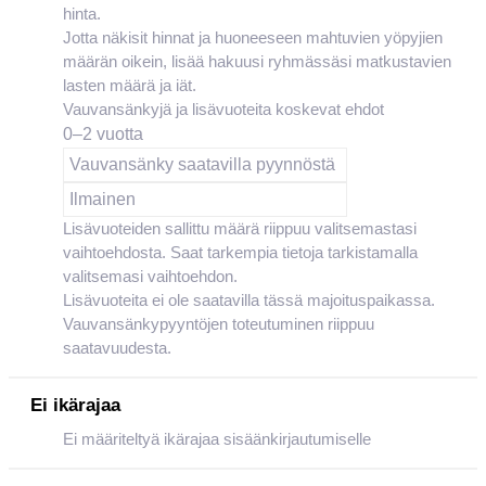
hinta.
Jotta näkisit hinnat ja huoneeseen mahtuvien yöpyjien
määrän oikein, lisää hakuusi ryhmässäsi matkustavien
lasten määrä ja iät.
Vauvansänkyjä ja lisävuoteita koskevat ehdot
0–2 vuotta
Vauvansänky saatavilla pyynnöstä
Ilmainen
Lisävuoteiden sallittu määrä riippuu valitsemastasi
vaihtoehdosta. Saat tarkempia tietoja tarkistamalla
valitsemasi vaihtoehdon.
Lisävuoteita ei ole saatavilla tässä majoituspaikassa.
Vauvansänkypyyntöjen toteutuminen riippuu
saatavuudesta.
Ei ikärajaa
Ei määriteltyä ikärajaa sisäänkirjautumiselle