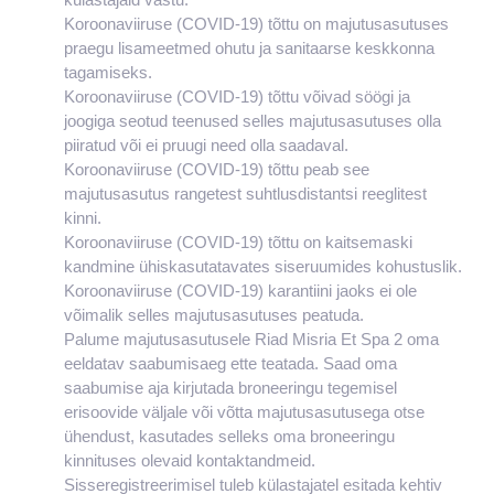
Koroonaviiruse (COVID-19) tõttu on majutusasutuses
praegu lisameetmed ohutu ja sanitaarse keskkonna
tagamiseks.
Koroonaviiruse (COVID-19) tõttu võivad söögi ja
joogiga seotud teenused selles majutusasutuses olla
piiratud või ei pruugi need olla saadaval.
Koroonaviiruse (COVID-19) tõttu peab see
majutusasutus rangetest suhtlusdistantsi reeglitest
kinni.
Koroonaviiruse (COVID-19) tõttu on kaitsemaski
kandmine ühiskasutatavates siseruumides kohustuslik.
Koroonaviiruse (COVID-19) karantiini jaoks ei ole
võimalik selles majutusasutuses peatuda.
Palume majutusasutusele Riad Misria Et Spa 2 oma
eeldatav saabumisaeg ette teatada. Saad oma
saabumise aja kirjutada broneeringu tegemisel
erisoovide väljale või võtta majutusasutusega otse
ühendust, kasutades selleks oma broneeringu
kinnituses olevaid kontaktandmeid.
Sisseregistreerimisel tuleb külastajatel esitada kehtiv