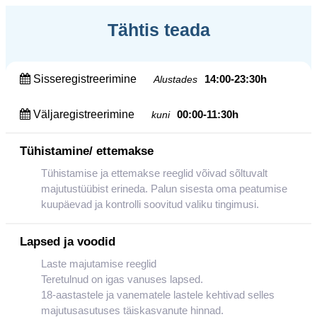
Tähtis teada
Sisseregistreerimine
14:00-23:30h
Alustades
Väljaregistreerimine
00:00-11:30h
kuni
Tühistamine/ ettemakse
Tühistamise ja ettemakse reeglid võivad sõltuvalt
majutustüübist erineda. Palun sisesta oma peatumise
kuupäevad ja kontrolli soovitud valiku tingimusi.
Lapsed ja voodid
Laste majutamise reeglid
Teretulnud on igas vanuses lapsed.
18-aastastele ja vanematele lastele kehtivad selles
majutusasutuses täiskasvanute hinnad.