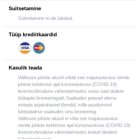
Suitsetamine
Suitsetamine ei ole lubatud.
Tüüp krediitkaardid
Kasulik teada
Valitsuse juhiste alusel võtab see majutusasutus nende
juhiste kehtimise ajal koroonaviiruse (COVID-19)
levimisvõimaluse vähendamiseks vastu vaid oluliste
töötajate broneeringuid. Saabudes peavad olema
esitada asjakohased tõendid, mille puudumisel
tühistatakse saabudes sinu broneering.
Valitsuse juhiste alusel ei võta see majutusasutus
nende juhiste kehtimise ajal koroonaviiruse (COVID-19)
levimisvõimaluse vähendamiseks teatud riikidest
külastajaid vastu.