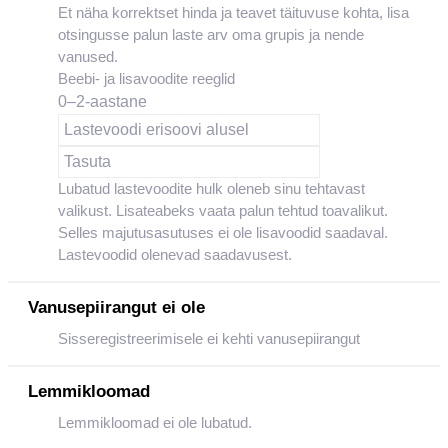
Et näha korrektset hinda ja teavet täituvuse kohta, lisa
otsingusse palun laste arv oma grupis ja nende
vanused.
Beebi- ja lisavoodite reeglid
0–2-aastane
Lastevoodi erisoovi alusel
Tasuta
Lubatud lastevoodite hulk oleneb sinu tehtavast
valikust. Lisateabeks vaata palun tehtud toavalikut.
Selles majutusasutuses ei ole lisavoodid saadaval.
Lastevoodid olenevad saadavusest.
Vanusepiirangut ei ole
Sisseregistreerimisele ei kehti vanusepiirangut
Lemmikloomad
Lemmikloomad ei ole lubatud.